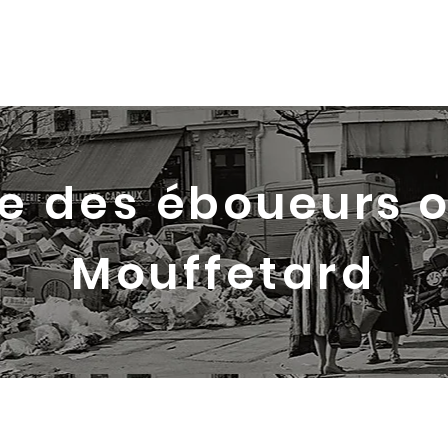
Accueil
Portfolio
À propos
e des
éboueurs o
Mouffetard