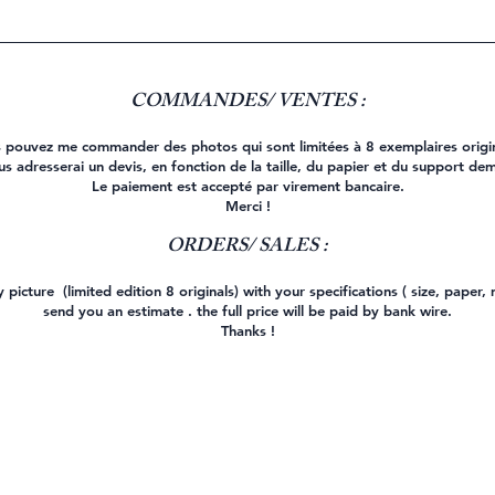
COMMANDES/ VENTES :
 pouvez me commander des photos qui sont limitées à 8 exemplaires origi
us adresserai un devis, en fonction de la taille, du papier et du support de
Le paiement est accepté par virement bancaire.
Merci !
ORDERS/ SALES :
picture (limited edition 8 originals) with your specifications ( size, paper,
send you an estimate . the full price will be paid by bank wire.
Thanks !
onfidentialité
©2026 par