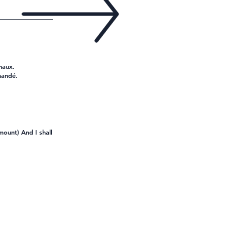
naux.
mandé.
 mount) And I shall
l'atelier Mindset Design