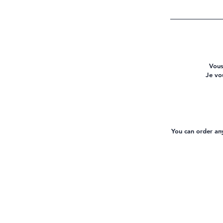
Vous
Je vo
You can order any 
Mentions légales et Politique de c